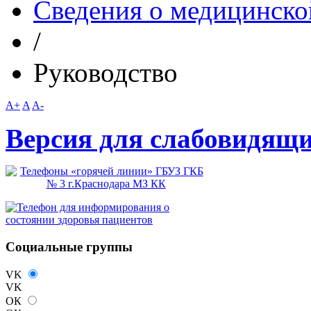
Сведения о медицинско
/
Руководство
A+
A
A-
Версия для слабовидящ
Социальные группы
VK
VK
ОК