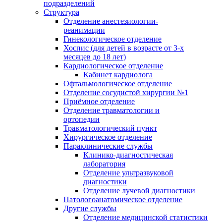
подразделений
Структура
Отделение анестезиологии-
реанимации
Гинекологическое отделение
Хоспис (для детей в возрасте от 3-х
месяцев до 18 лет)
Кардиологическое отделение
Кабинет кардиолога
Офтальмологическое отделение
Отделение сосудистой хирургии №1
Приёмное отделение
Отделение травматологии и
ортопедии
Травматологический пункт
Хирургическое отделение
Параклинические службы
Клинико-диагностическая
лаборатория
Отделение ультразвуковой
диагностики
Отделение лучевой диагностики
Патологоанатомическое отделение
Другие службы
Отделение медицинской статистики