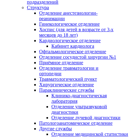
подразделений
Структура
Отделение анестезиологии-
реанимации
Гинекологическое отделение
Хоспис (для детей в возрасте от 3-х
месяцев до 18 лет)
Кардиологическое отделение
Кабинет кардиолога
Офтальмологическое отделение
Отделение сосудистой хирургии №1
Приёмное отделение
Отделение травматологии и
ортопедии
Травматологический пункт
Хирургическое отделение
Параклинические службы
Клинико-диагностическая
лаборатория
Отделение ультразвуковой
диагностики
Отделение лучевой диагностики
Патологоанатомическое отделение
Другие службы
Отделение медицинской статистики