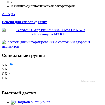
/
Клинико-диагностическая лаборатория
A+
A
A-
Версия для слабовидящих
Социальные группы
VK
VK
ОК
ОК
Extension Joomla
Быстрый доступ
Стационар