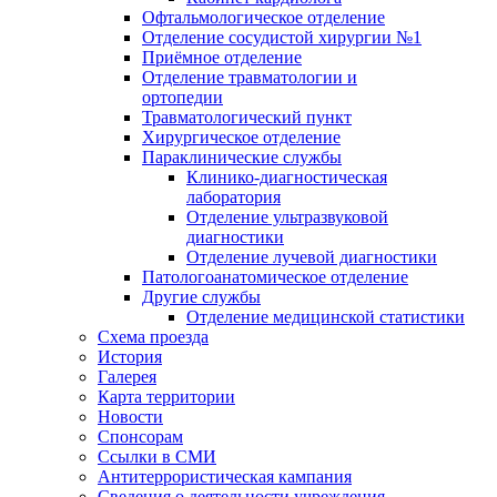
Офтальмологическое отделение
Отделение сосудистой хирургии №1
Приёмное отделение
Отделение травматологии и
ортопедии
Травматологический пункт
Хирургическое отделение
Параклинические службы
Клинико-диагностическая
лаборатория
Отделение ультразвуковой
диагностики
Отделение лучевой диагностики
Патологоанатомическое отделение
Другие службы
Отделение медицинской статистики
Схема проезда
История
Галерея
Карта территории
Новости
Спонсорам
Ссылки в СМИ
Антитеррористическая кампания
Сведения о деятельности учреждения