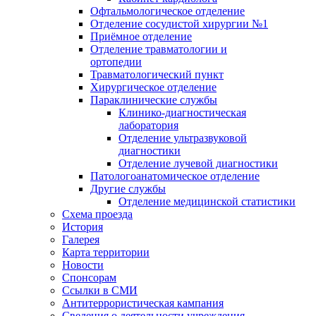
Офтальмологическое отделение
Отделение сосудистой хирургии №1
Приёмное отделение
Отделение травматологии и
ортопедии
Травматологический пункт
Хирургическое отделение
Параклинические службы
Клинико-диагностическая
лаборатория
Отделение ультразвуковой
диагностики
Отделение лучевой диагностики
Патологоанатомическое отделение
Другие службы
Отделение медицинской статистики
Схема проезда
История
Галерея
Карта территории
Новости
Спонсорам
Ссылки в СМИ
Антитеррористическая кампания
Сведения о деятельности учреждения