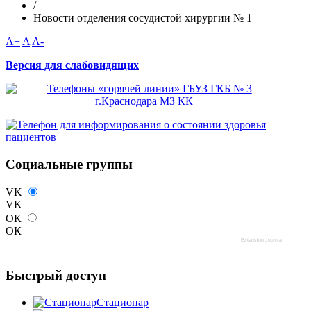
/
Новости отделения сосудистой хирургии № 1
A+
A
A-
Версия для слабовидящих
Социальные группы
VK
VK
ОК
ОК
Extension Joomla
Быстрый доступ
Стационар