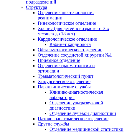
подразделений
Структура
Отделение анестезиологии-
реанимации
Гинекологическое отделение
Хоспис (для детей в возрасте от 3-х
месяцев до 18 лет)
Кардиологическое отделение
Кабинет кардиолога
Офтальмологическое отделение
Отделение сосудистой хирургии №1
Приёмное отделение
Отделение травматологии и
ортопедии
Травматологический пункт
Хирургическое отделение
Параклинические службы
Клинико-диагностическая
лаборатория
Отделение ультразвуковой
диагностики
Отделение лучевой диагностики
Патологоанатомическое отделение
Другие службы
Отделение медицинской статистики