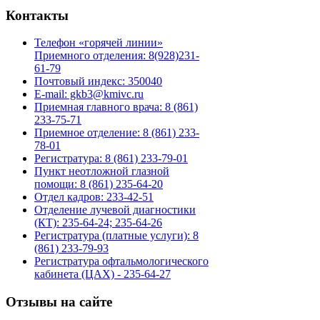
Контакты
Телефон «горячей линии»
Приемного отделения: 8(928)231-
61-79
Почтовый индекс: 350040
E-mail: gkb3@kmivc.ru
Приемная главного врача: 8 (861)
233-75-71
Приемное отделение: 8 (861) 233-
78-01
Регистратура: 8 (861) 233-79-01
Пункт неотложной глазной
помощи: 8 (861) 235-64-20
Отдел кадров: 233-42-51
Отделение лучевой диагностики
(КТ): 235-64-24; 235-64-26
Регистратура (платные услуги): 8
(861) 233-79-93
Регистратура офтальмологического
кабинета (ЦАХ) - 235-64-27
Отзывы на сайте