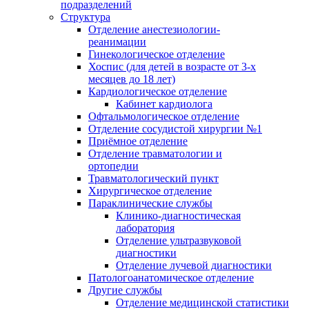
подразделений
Структура
Отделение анестезиологии-
реанимации
Гинекологическое отделение
Хоспис (для детей в возрасте от 3-х
месяцев до 18 лет)
Кардиологическое отделение
Кабинет кардиолога
Офтальмологическое отделение
Отделение сосудистой хирургии №1
Приёмное отделение
Отделение травматологии и
ортопедии
Травматологический пункт
Хирургическое отделение
Параклинические службы
Клинико-диагностическая
лаборатория
Отделение ультразвуковой
диагностики
Отделение лучевой диагностики
Патологоанатомическое отделение
Другие службы
Отделение медицинской статистики