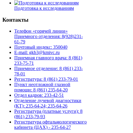
Подготовка к исследованиям
Контакты
Телефон «горячей линии»
Приемного отделения: 8(928)231-
61-79
Почтовый индекс: 350040
E-mail: gkb3@kmivc.ru
Приемная главного врача: 8 (861)
233-75-71
Приемное отделение: 8 (861) 233-
78-01
Регистратура: 8 (861) 233-79-01
Пункт неотложной глазной
помощи: 8 (861) 235-64-20
Отдел кадров: 233-42-51
Отделение лучевой диагностики
(КТ): 235-64-24; 235-64-26
Регистратура (платные услуги): 8
(861) 233-79-93
Регистратура офтальмологического
кабинета (ЦАХ) - 235-64-27